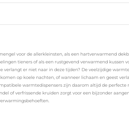
engel voor de allerkleinsten, als een hartverwarmend dekb
selingen tieners of als een rustgevend verwarmend kussen
wie verlangt er niet naar in deze tijden? De veelzijdige war
t en komen op koele nachten, of wanneer lichaam en geest v
patibele warmtedispensers zijn daarom altijd de perfecte me
ndel of verfrissende kruiden zorgt voor een bijzonder aang
e verwarmingsbehoeften.