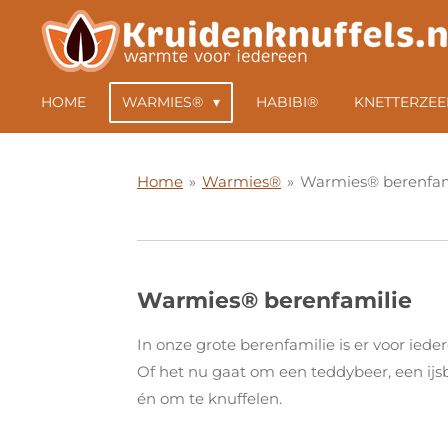
Ga
direct
naar
HOME
WARMIES®
HABIBI®
KNETTERZEE
de
hoofdinhoud
Home
»
Warmies®
»
Warmies® berenfam
Warmies® berenfamilie
In onze grote berenfamilie is er voor iede
Of het nu gaat om een ​​teddybeer, een ijs
én om te knuffelen.