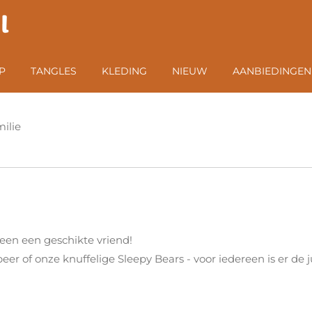
P
TANGLES
KLEDING
NIEUW
AANBIEDINGEN
ilie
reen een geschikte vriend!
beer of onze knuffelige Sleepy Bears - voor iedereen is er de