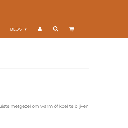
BLOG
 juiste metgezel om warm óf koel te blijven