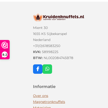
Mient 30
1655 KS Sijbekarspel
Nederland
+31(0)618583250
KVK:
58998225
9,2
BTW:
NL002084745B78
F
W
a
h
c
a
e
t
Informatie
b
s
o
A
Over ons
o
p
k
p
Magnetronknuffels
Materialen