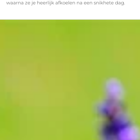
waarna ze je heerlijk afkoelen na een snikhete dag.