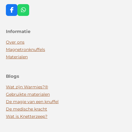
F
W
a
h
c
a
e
t
Informatie
b
s
o
A
Over ons
o
p
k
p
Magnetronknuffels
Materialen
Blogs
Wat zijn Warmies?®
Gebruikte materialen
De magie van een knuffel
De medische kracht
Wat is Knetterzeep?