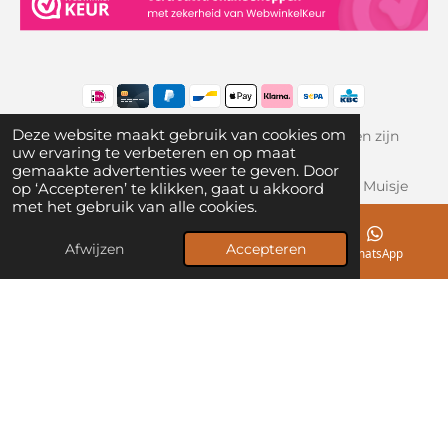
Deze website maakt gebruik van cookies om
Algemene voorwaarden
|
Privacy
| Alle prijzen zijn
uw ervaring te verbeteren en op maat
inclusief btw
gemaakte advertenties weer te geven. Door
© 2021-2025 Kruidenknuffels.nl, onderdeel van Muisje
op ‘Accepteren’ te klikken, gaat u akkoord
met het gebruik van alle cookies.
Sensitief
Afwijzen
Accepteren
E-mailadres
Telefoonnummer
WhatsApp