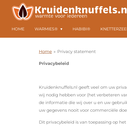
Ga
direct
naar
HOME
WARMIES®
HABIBI®
KNETTERZEE
de
hoofdinhoud
Home
»
Privacy statement
Privacybeleid
Kruidenknuffels.nl geeft veel om uw priv
wij nodig hebben voor (het verbeteren v
de informatie die wij over u en uw gebru
uw gegevens nooit voor commerciële doel
Dit privacybeleid is van toepassing op he