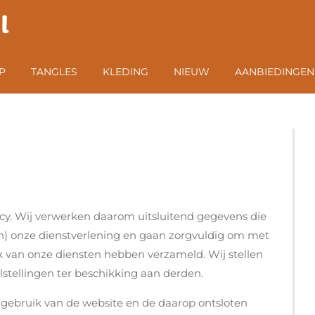
P
TANGLES
KLEDING
NIEUW
AANBIEDINGEN
acy. Wij verwerken daarom uitsluitend gegevens die
an) onze dienstverlening en gaan zorgvuldig om met
ik van onze diensten hebben verzameld. Wij stellen
stellingen ter beschikking aan derden.
t gebruik van de website en de daarop ontsloten